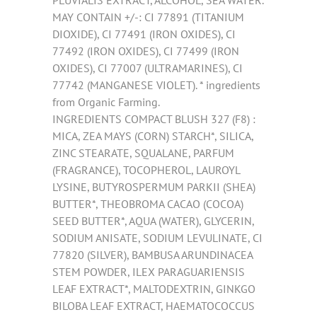
MAY CONTAIN +/-: CI 77891 (TITANIUM
DIOXIDE), CI 77491 (IRON OXIDES), CI
77492 (IRON OXIDES), CI 77499 (IRON
OXIDES), CI 77007 (ULTRAMARINES), CI
77742 (MANGANESE VIOLET). * ingredients
from Organic Farming.
INGREDIENTS COMPACT BLUSH 327 (F8) :
MICA, ZEA MAYS (CORN) STARCH*, SILICA,
ZINC STEARATE, SQUALANE, PARFUM
(FRAGRANCE), TOCOPHEROL, LAUROYL
LYSINE, BUTYROSPERMUM PARKII (SHEA)
BUTTER*, THEOBROMA CACAO (COCOA)
SEED BUTTER*, AQUA (WATER), GLYCERIN,
SODIUM ANISATE, SODIUM LEVULINATE, CI
77820 (SILVER), BAMBUSA ARUNDINACEA
STEM POWDER, ILEX PARAGUARIENSIS
LEAF EXTRACT*, MALTODEXTRIN, GINKGO
BILOBA LEAF EXTRACT, HAEMATOCOCCUS