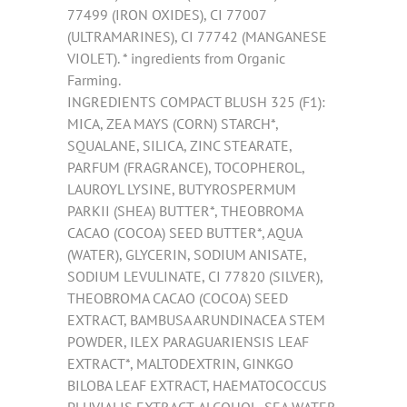
77499 (IRON OXIDES), CI 77007
(ULTRAMARINES), CI 77742 (MANGANESE
VIOLET). * ingredients from Organic
Farming.
INGREDIENTS COMPACT BLUSH 325 (F1):
MICA, ZEA MAYS (CORN) STARCH*,
SQUALANE, SILICA, ZINC STEARATE,
PARFUM (FRAGRANCE), TOCOPHEROL,
LAUROYL LYSINE, BUTYROSPERMUM
PARKII (SHEA) BUTTER*, THEOBROMA
CACAO (COCOA) SEED BUTTER*, AQUA
(WATER), GLYCERIN, SODIUM ANISATE,
SODIUM LEVULINATE, CI 77820 (SILVER),
THEOBROMA CACAO (COCOA) SEED
EXTRACT, BAMBUSA ARUNDINACEA STEM
POWDER, ILEX PARAGUARIENSIS LEAF
EXTRACT*, MALTODEXTRIN, GINKGO
BILOBA LEAF EXTRACT, HAEMATOCOCCUS
PLUVIALIS EXTRACT, ALCOHOL, SEA WATER.