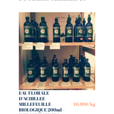
EAU FLORALE
D’ACHILLEE
MILLEFEUILLE
10,90
€
/kg
BIOLOGIQUE 200ml –