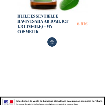
HUILE ESSENTIELLE
RAVINTSARA AB 10ML (CT
6,91
€
1.8 CINEOLE) – MY
COSMETIK