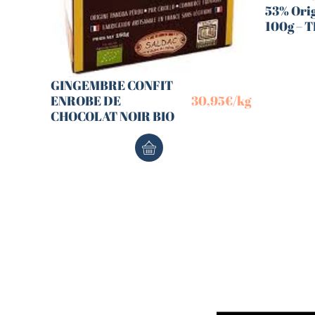
53% Ori
100g – 
GINGEMBRE CONFIT
ENROBE DE
30,95
€
/kg
CHOCOLAT NOIR BIO