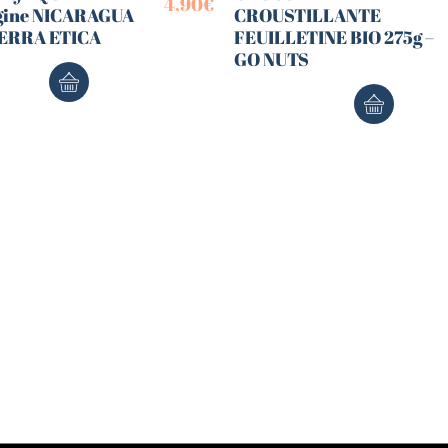
4,90
€
gine NICARAGUA
CROUSTILLANTE
TERRA ETICA
FEUILLETINE BIO 275g –
GO NUTS