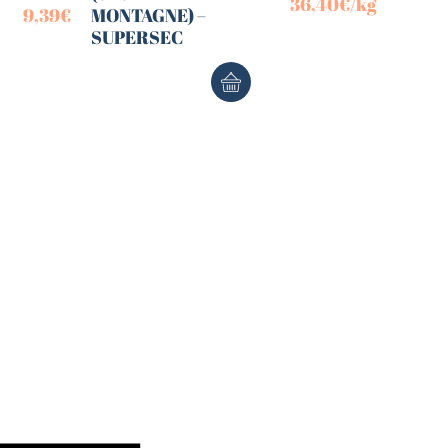
36,40
€
/kg
9,39
€
MONTAGNE) –
SUPERSEC