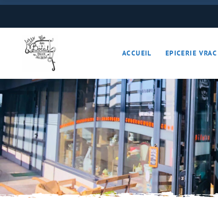
Boulangerie
Boissons
ACCUEIL
EPICERIE VRAC
Cave à vins – Bières 
Céréales – Graines – F
Conserves
Cosmétiques
Boulangerie
Crèmerie – Charcutail
Boissons
Epices et condiments
Cave à vins – B
Farines
Céréales – Grai
Fruits et légumes (Pan
Conserves
Gourmandises sucrée
Cosmétiques
Hygiène
Crèmerie – Char
Légumineuses
Epices et cond