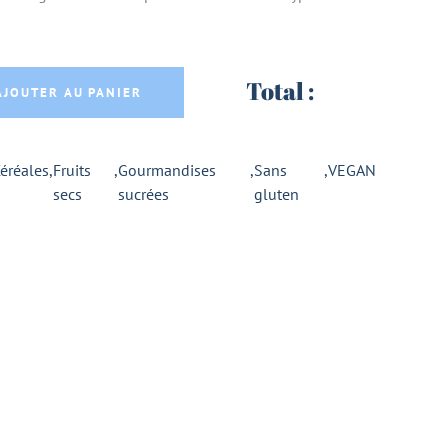
 MANGUE AB - SUPERSEC quantity
Total :
AJOUTER AU PANIER
éréales
,
Fruits
,
Gourmandises
,
Sans
,
VEGAN
secs
sucrées
gluten