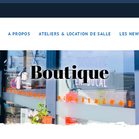
ON JOUE… ON S’DETEND !!
A PROPOS
ATELIERS & LOCATION DE SALLE
LES NEW
– Apérotime
ruits secs
Boutique
ON JOUE… ON S’DETEND !!
le
ières – Apérotime
nes – Fruits secs
iers)
s
cutaille
iments