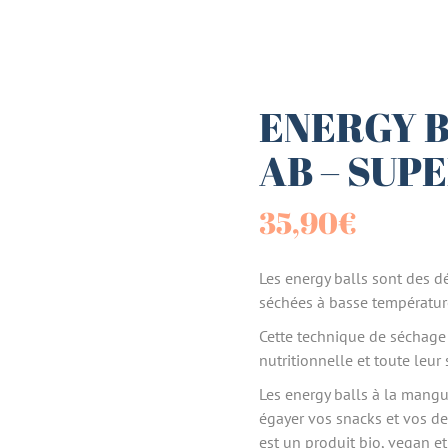
es (Paniers)
sucrées
ENERGY B
AB – SUP
terie
35,90
€
tes
Les energy balls sont des d
séchées à basse températur
Cette technique de séchage 
nutritionnelle et toute leur 
Les energy balls à la mangu
égayer vos snacks et vos de
est un produit bio, vegan et