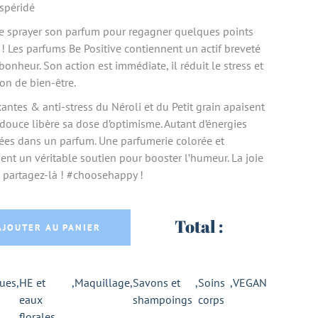
espéridé
 de sprayer son parfum pour regagner quelques points
 ! Les parfums Be Positive contiennent un actif breveté
nheur. Son action est immédiate, il réduit le stress et
on de bien-être.
axantes & anti-stress du Néroli et du Petit grain apaisent
e douce libère sa dose d’optimisme. Autant d’énergies
lées dans un parfum. Une parfumerie colorée et
ient un véritable soutien pour booster l’humeur. La joie
 partagez-là ! #choosehappy !
 & VEGAN OPTIMISM FLEUR D'ORANGER 50ml - 
Total :
AJOUTER AU PANIER
ues
,
HE et
,
Maquillage
,
Savons et
,
Soins
,
VEGAN
eaux
shampoings
corps
florales