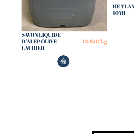
HE YLA
10ML
SAVON LIQUIDE
D’ALEP OLIVE-
12,95
€
/kg
LAURIER