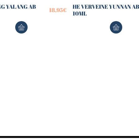
NG YALANG AB
HE VERVEINE YUNNAN A
18,95
€
10ML