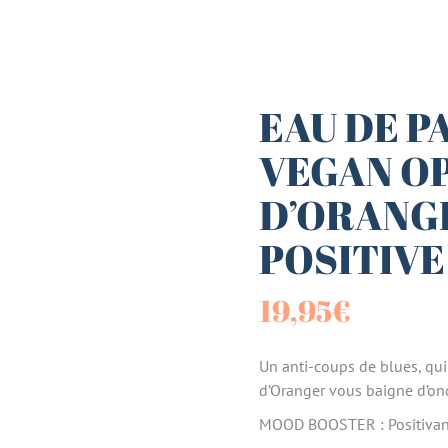
es (Paniers)
sucrées
EAU DE P
VEGAN O
terie
D’ORANGE
tes
POSITIVE
19,95
€
Un anti-coups de blues, qui 
d’Oranger vous baigne d’onde
MOOD BOOSTER : Positivan