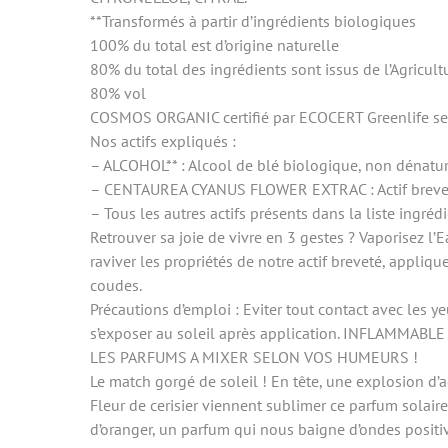
**Transformés à partir d’ingrédients biologiques
100% du total est d’origine naturelle
80% du total des ingrédients sont issus de l’Agricul
80% vol
COSMOS ORGANIC certifié par ECOCERT Greenlife se
Nos actifs expliqués :
– ALCOHOL** : Alcool de blé biologique, non dénatu
– CENTAUREA CYANUS FLOWER EXTRAC : Actif breveté i
– Tous les autres actifs présents dans la liste ingré
Retrouver sa joie de vivre en 3 gestes ? Vaporisez 
raviver les propriétés de notre actif breveté, appliqu
coudes.
Précautions d’emploi : Eviter tout contact avec les y
s’exposer au soleil après application. INFLAMMABLE : 
LES PARFUMS A MIXER SELON VOS HUMEURS !
Le match gorgé de soleil ! En tête, une explosion d’ag
Fleur de cerisier viennent sublimer ce parfum solaire
d’oranger, un parfum qui nous baigne d’ondes positive