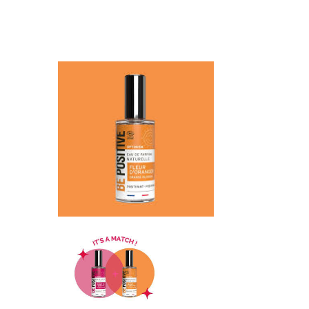
Librairie – Papeterie
Farines
Nos drôles
Fruits et légum
Nos quatre pattes
Gourmandises 
Petit déjeuner
Hygiène
Sans gluten
Légumineuses
Sucres
Librairie – Pape
Zéro déchets
Nos drôles
Nos quatre pat
Petit déjeuner
Sans gluten
Sucres
Zéro déchets