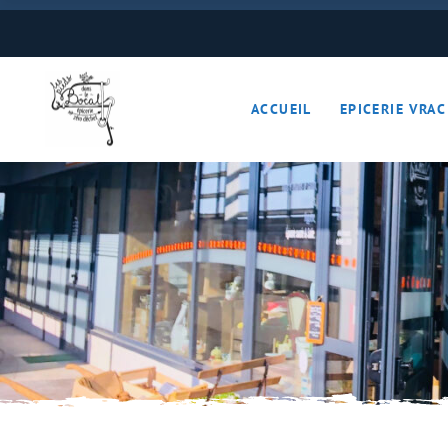
Boulangerie
Boissons
ACCUEIL
EPICERIE VRAC
Cave à vins – Bières 
Céréales – Graines – F
Conserves
Cosmétiques
Boulangerie
Crèmerie – Charcutail
Boissons
Epices et condiments
Cave à vins – B
Farines
Céréales – Grai
Fruits et légumes (Pan
Conserves
Gourmandises sucrée
Cosmétiques
Hygiène
Crèmerie – Char
Légumineuses
Epices et cond