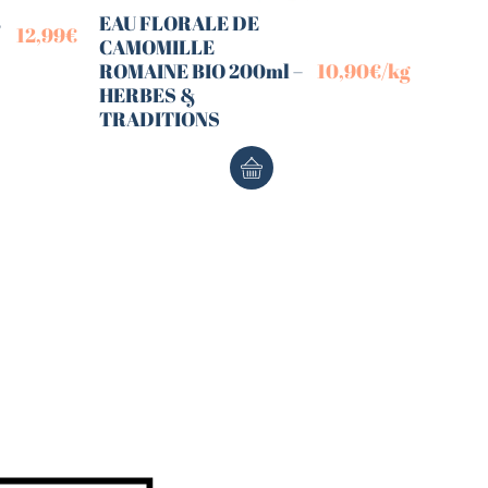
B
EAU FLORALE DE
12,99
€
CAMOMILLE
ROMAINE BIO 200ml –
10,90
€
/kg
HERBES &
TRADITIONS