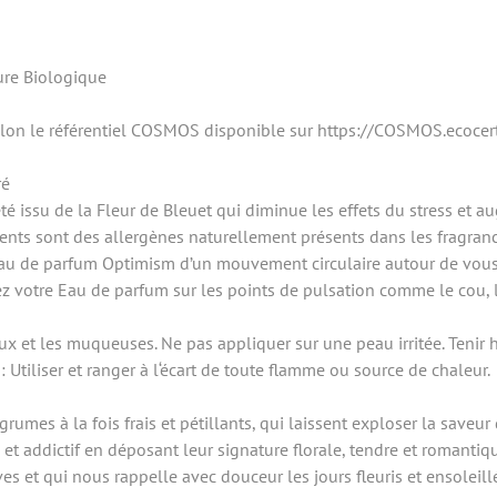
ture Biologique
lon le référentiel COSMOS disponible sur https://COSMOS.ecocer
ré
ssu de la Fleur de Bleuet qui diminue les effets du stress et au
dients sont des allergènes naturellement présents dans les fragranc
l’Eau de parfum Optimism d’un mouvement circulaire autour de vou
ez votre Eau de parfum sur les points de pulsation comme le cou, les
eux et les muqueuses. Ne pas appliquer sur une peau irritée. Tenir 
Utiliser et ranger à l‘écart de toute flamme ou source de chaleur.
rumes à la fois frais et pétillants, qui laissent exploser la saveur
 et addictif en déposant leur signature florale, tendre et romantiqu
s et qui nous rappelle avec douceur les jours fleuris et ensoleill