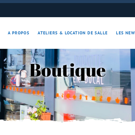
ON JOUE… ON S’DETEND !!
A PROPOS
ATELIERS & LOCATION DE SALLE
LES NEW
– Apérotime
ruits secs
Boutique
ON JOUE… ON S’DETEND !!
le
ières – Apérotime
nes – Fruits secs
iers)
s
cutaille
iments