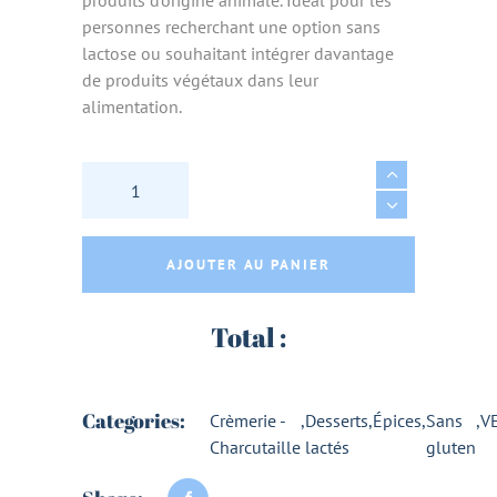
personnes recherchant une option sans
lactose ou souhaitant intégrer davantage
de produits végétaux dans leur
alimentation.
DESSERT SOJA VANILLE NATURELLE BIO 400G
AJOUTER AU PANIER
Total :
Categories:
Crèmerie -
,
Desserts
,
Épices
,
Sans
,
V
Charcutaille
lactés
gluten