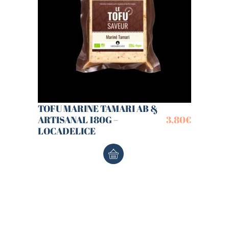
TOFU MARINE TAMARI AB &
ARTISANAL 180G –
3,80
€
LOCADELICE