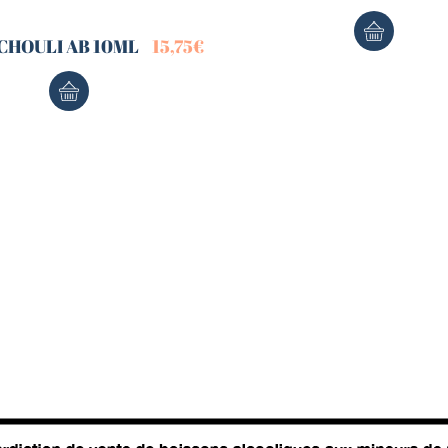
CHOULI AB 10ML
15,75
€