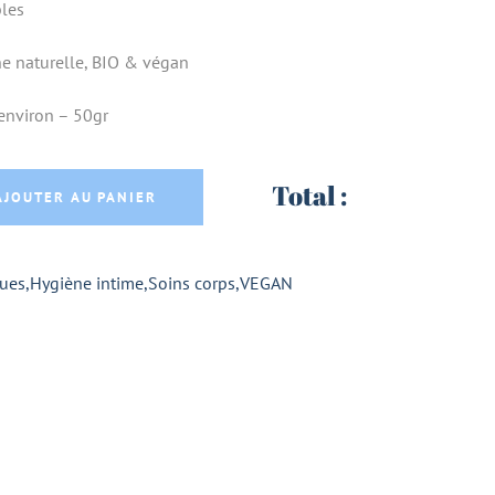
bles
ne naturelle, BIO & végan
 environ – 50gr
 BIO PARFUM ALOE 50ml - ENDRO quantity
Total :
AJOUTER AU PANIER
ues
,
Hygiène intime
,
Soins corps
,
VEGAN