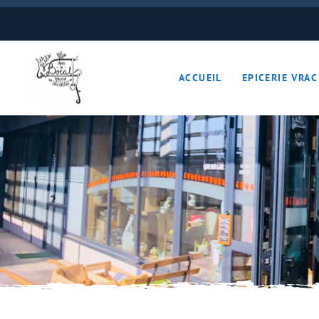
Boulangerie
Boissons
ACCUEIL
EPICERIE VRAC
Cave à vins – Bières 
Céréales – Graines – F
Conserves
Cosmétiques
Boulangerie
Crèmerie – Charcutail
Boissons
Epices et condiments
Cave à vins – B
Farines
Céréales – Grai
Fruits et légumes (Pan
Conserves
Gourmandises sucrée
Cosmétiques
Hygiène
Crèmerie – Char
Légumineuses
Epices et cond