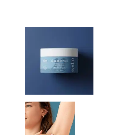
Librairie – Papeterie
Farines
Nos drôles
Fruits et légum
Nos quatre pattes
Gourmandises 
Petit déjeuner
Hygiène
Sans gluten
Légumineuses
Sucres
Librairie – Pape
Zéro déchets
Nos drôles
Nos quatre pat
Petit déjeuner
Sans gluten
Sucres
Zéro déchets