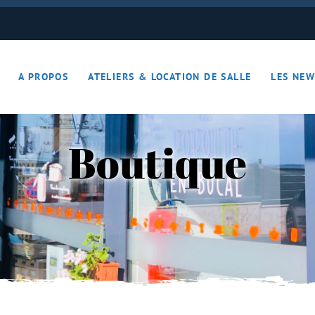
ON JOUE… ON S’DETEND !!
A PROPOS
ATELIERS & LOCATION DE SALLE
LES NEW
– Apérotime
ruits secs
Boutique
ON JOUE… ON S’DETEND !!
le
ières – Apérotime
nes – Fruits secs
iers)
s
cutaille
iments