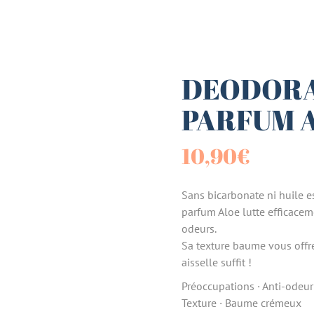
es (Paniers)
sucrées
DEODORA
PARFUM A
terie
10,90
€
tes
Sans bicarbonate ni huile e
parfum Aloe lutte efficacem
odeurs.
Sa texture baume vous offre 
aisselle suffit !
Préoccupations · Anti-odeur
Texture · Baume crémeux