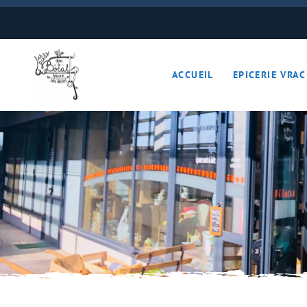
Boulangerie
Boissons
ACCUEIL
EPICERIE VRAC
Cave à vins – Bières 
Céréales – Graines – F
Conserves
Cosmétiques
Boulangerie
Crèmerie – Charcutail
Boissons
Epices et condiments
Cave à vins – B
Farines
Céréales – Grai
Fruits et légumes (Pan
Conserves
Gourmandises sucrée
Cosmétiques
Hygiène
Crèmerie – Char
Légumineuses
Epices et cond