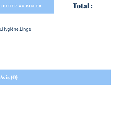
S ANTI-MITES TEXTILES X4 - ETAMINE DU LYS
Total :
AJOUTER AU PANIER
e
,
Hygiène
,
Linge
Avis (0)