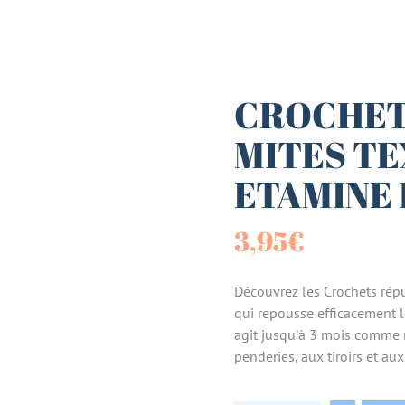
es (Paniers)
sucrées
CROCHETS
MITES TE
terie
ETAMINE 
tes
3,95
€
Découvrez les Crochets répul
qui repousse efficacement l
agit jusqu’à 3 mois comme r
penderies, aux tiroirs et au