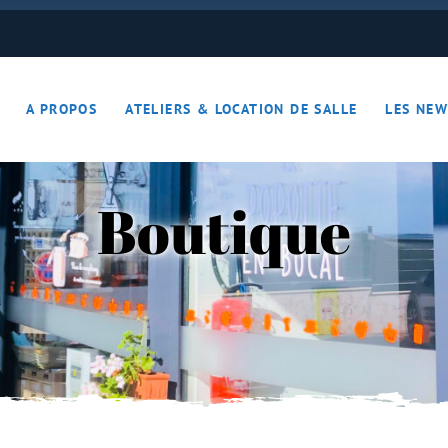
ON JOUE… ON S’DETEND !!
A PROPOS
ATELIERS & LOCATION DE SALLE
LES NEW
– Apérotime
ruits secs
Boutique
ON JOUE… ON S’DETEND !!
le
ières – Apérotime
nes – Fruits secs
iers)
s
cutaille
iments