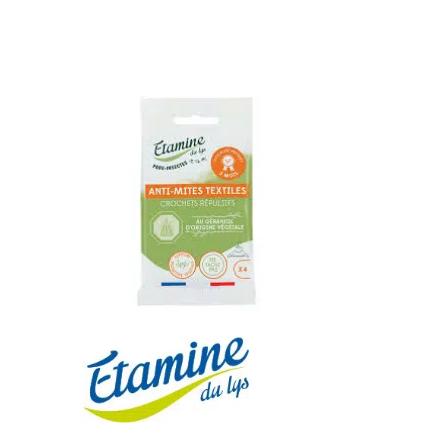
Librairie – Papeterie
Farines
Nos drôles
Fruits et légum
Nos quatre pattes
Gourmandises 
Petit déjeuner
Hygiène
Sans gluten
Légumineuses
Sucres
Librairie – Pape
Zéro déchets
Nos drôles
Nos quatre pat
Petit déjeuner
Sans gluten
Sucres
Zéro déchets