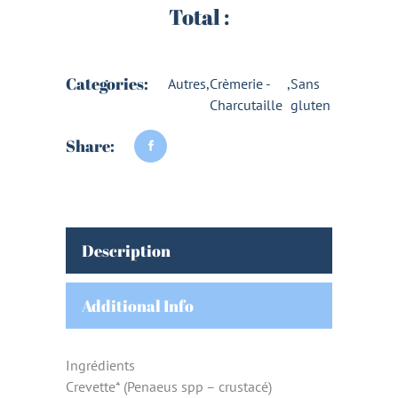
Total :
Categories:
Autres
,
Crèmerie -
,
Sans
Charcutaille
gluten
Share:
Description
Additional Info
Ingrédients
Crevette* (Penaeus spp – crustacé)