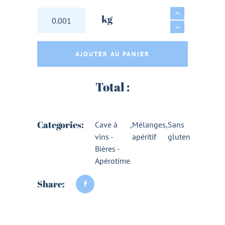
CRACKERS AU CHEVRE FRAIS THYM TOMATE 
kg
AJOUTER AU PANIER
Total :
Categories:
Cave à
,
Mélanges
,
Sans
vins -
apéritif
gluten
Bières -
Apérotime
Share: