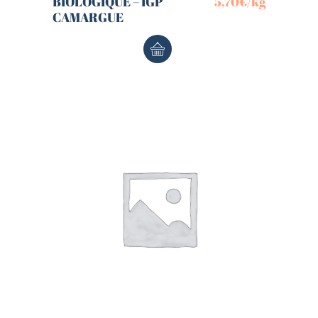
BIOLOGIQUE – IGP
5,70
€
/kg
CAMARGUE