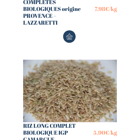
COMPLETES
BIOLOGIQUES origine
7,98
€
/kg
PROVENCE –
LAZZARETTI
RIZ LONG COMPLET
BIOLOGIQUE IGP
5,90
€
/kg
CAMARGUE