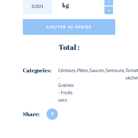
CONCHIGLIE BIOLOGIQUES (ou pâtes COQUIL
kg
AJOUTER AU PANIER
Total :
Categories:
Céréales
,
Pâtes
,
Sauces
,
Semoule
,
Tomat
-
séché
Graines
- Fruits
secs
Share: