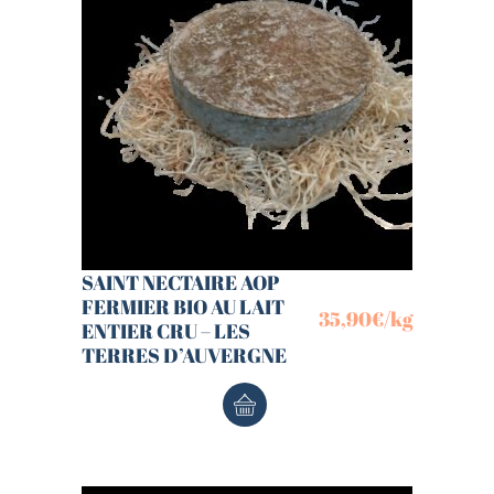
SAINT NECTAIRE AOP
FERMIER BIO AU LAIT
35,90
€
/kg
ENTIER CRU – LES
TERRES D’AUVERGNE