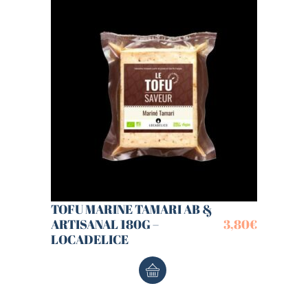
TOFU MARINE TAMARI AB &
ARTISANAL 180G –
3,80
€
LOCADELICE