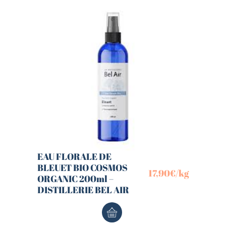
EAU FLORALE DE
BLEUET BIO COSMOS
17,90
€
/kg
ORGANIC 200ml –
DISTILLERIE BEL AIR