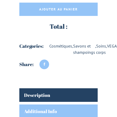
AJOUTER AU PANIER
Total :
Categories:
Cosmétiques
,
Savons et
,
Soins
,
VEG
shampoings
corps
Share:
Description
Additional Info