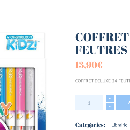
es (Paniers)
sucrées
COFFRET
FEUTRES
terie
13,90
€
tes
COFFRET DELUXE 24 FEUT
COFFRET DELUXE 24
Categories:
Librairie 