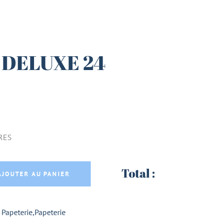
 DELUXE 24
RES
 FEUTRES quantity
Total :
AJOUTER AU PANIER
- Papeterie
,
Papeterie