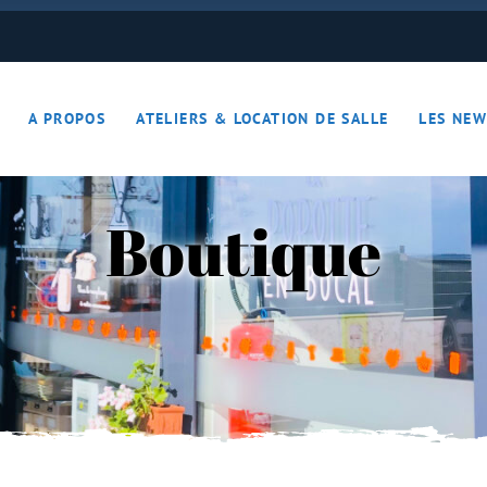
ON JOUE… ON S’DETEND !!
A PROPOS
ATELIERS & LOCATION DE SALLE
LES NEW
– Apérotime
ruits secs
Boutique
ON JOUE… ON S’DETEND !!
le
ières – Apérotime
nes – Fruits secs
iers)
s
cutaille
iments