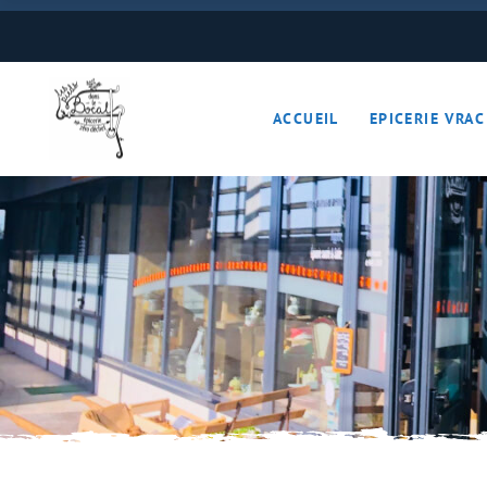
Boulangerie
Boissons
ACCUEIL
EPICERIE VRAC
Cave à vins – Bières 
Céréales – Graines – F
Conserves
Cosmétiques
Boulangerie
Crèmerie – Charcutail
Boissons
Epices et condiments
Cave à vins – B
Farines
Céréales – Grai
Fruits et légumes (Pan
Conserves
Gourmandises sucrée
Cosmétiques
Hygiène
Crèmerie – Char
Légumineuses
Epices et cond