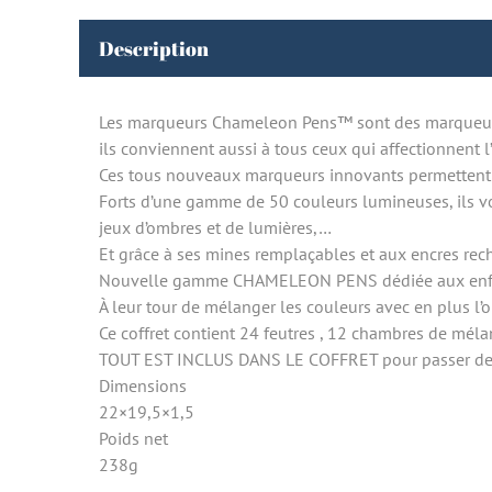
Description
Les marqueurs Chameleon Pens™ sont des marqueurs 
ils conviennent aussi à tous ceux qui affectionnent l’
Ces tous nouveaux marqueurs innovants permettent d
Forts d’une gamme de 50 couleurs lumineuses, ils vo
jeux d’ombres et de lumières,…
Et grâce à ses mines remplaçables et aux encres rec
Nouvelle gamme CHAMELEON PENS dédiée aux enf
À leur tour de mélanger les couleurs avec en plus l’
Ce coffret contient 24 feutres , 12 chambres de méla
TOUT EST INCLUS DANS LE COFFRET pour passer de 
Dimensions
22×19,5×1,5
Poids net
238g