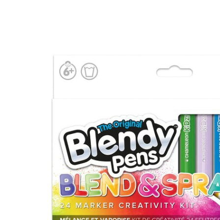
Librairie – Papeterie
Farines
Nos drôles
Fruits et légum
Nos quatre pattes
Gourmandises 
Petit déjeuner
Hygiène
Sans gluten
Légumineuses
Sucres
Librairie – Pape
Zéro déchets
Nos drôles
Nos quatre pat
Petit déjeuner
Sans gluten
Sucres
Zéro déchets