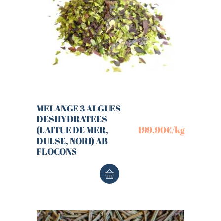
MELANGE 3 ALGUES
DESHYDRATEES
(LAITUE DE MER,
199,90
€
/kg
DULSE, NORI) AB
FLOCONS