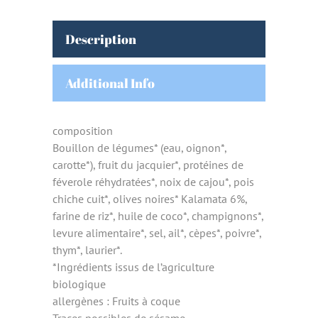
Description
Additional Info
composition
Bouillon de légumes* (eau, oignon*,
carotte*), fruit du jacquier*, protéines de
féverole réhydratées*, noix de cajou*, pois
chiche cuit*, olives noires* Kalamata 6%,
farine de riz*, huile de coco*, champignons*,
levure alimentaire*, sel, ail*, cèpes*, poivre*,
thym*, laurier*.
*Ingrédients issus de l’agriculture
biologique
allergènes : Fruits à coque