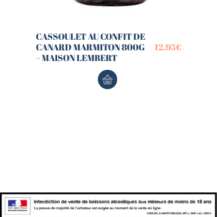
CASSOULET AU CONFIT DE
CANARD MARMITON 800G
12,95
€
– MAISON LEMBERT