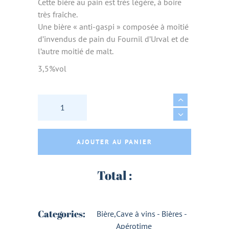
Cette bière au pain est très légère, à boire
très fraîche.
Une bière « anti-gaspi » composée à moitié
d’invendus de pain du Fournil d’Urval et de
l’autre moitié de malt.
3,5%vol
BIERE PAIN AB 33CL - BRASSERIE LA LUTINE
AJOUTER AU PANIER
Total :
Categories:
Bière
,
Cave à vins - Bières -
Apérotime