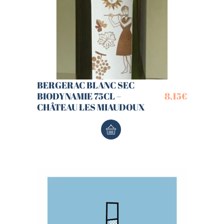
BERGERAC BLANC SEC
BIODYNAMIE 75CL –
8,15
€
CHÂTEAU LES MIAUDOUX