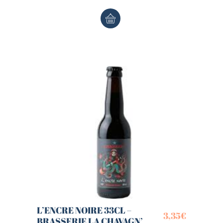
L’ENCRE NOIRE 33CL –
3,35
€
BRASSERIE LA CHAVAGN’