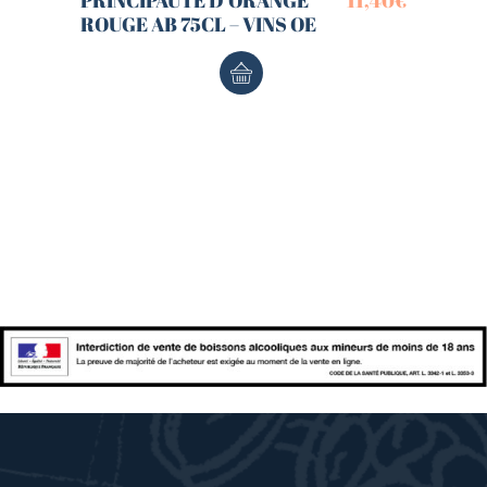
PRINCIPAUTE D’ORANGE
11,40
€
ROUGE AB 75CL – VINS OE