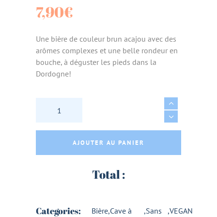
7,90
€
Une bière de couleur brun acajou avec des
arômes complexes et une belle rondeur en
bouche, à déguster les pieds dans la
Dordogne!
BIERE BRUNE BIO 75CL - BRASSERIE LA LUTI
AJOUTER AU PANIER
Total :
Categories:
Bière
,
Cave à
,
Sans
,
VEGAN