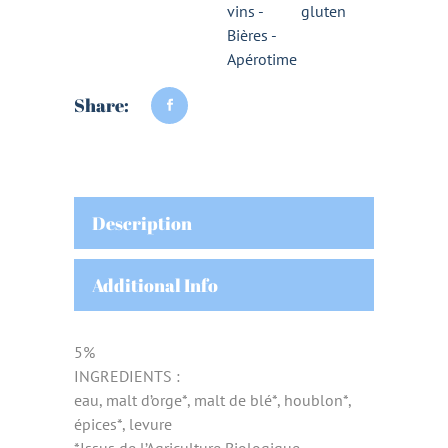
vins -
gluten
Bières -
Apérotime
Share:
Description
Additional Info
5%
INGREDIENTS :
eau, malt d’orge*, malt de blé*, houblon*,
épices*, levure