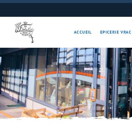
Boulangerie
Boissons
ACCUEIL
EPICERIE VRAC
Cave à vins – Bières 
Céréales – Graines – F
Conserves
Cosmétiques
Boulangerie
Crèmerie – Charcutail
Boissons
Epices et condiments
Cave à vins – B
Farines
Céréales – Grai
Fruits et légumes (Pan
Conserves
Gourmandises sucrée
Cosmétiques
Hygiène
Crèmerie – Char
Légumineuses
Epices et cond