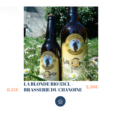
LA BLONDE BIO 33CL –
3,50
€
8,15
€
BRASSERIE DU CHANOINE
X