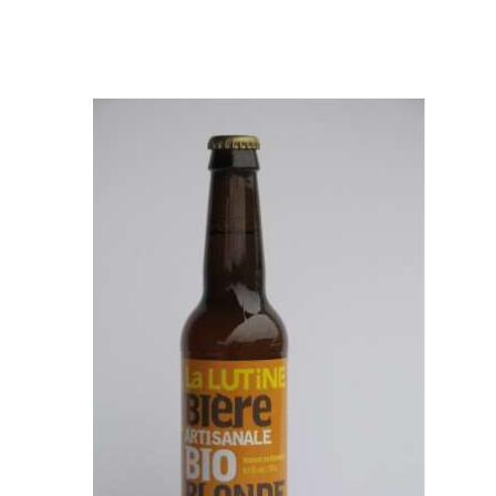
Librairie – Papeterie
Farines
Nos drôles
Fruits et légum
Nos quatre pattes
Gourmandises 
Petit déjeuner
Hygiène
Sans gluten
Légumineuses
Sucres
Librairie – Pape
Zéro déchets
Nos drôles
Nos quatre pat
Petit déjeuner
Sans gluten
Sucres
Zéro déchets