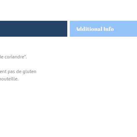
Additional Info
e coriandre*.
ient pas de gluten
bouteille.