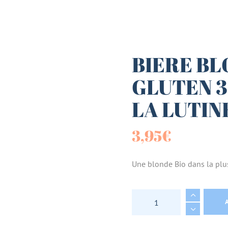
es (Paniers)
sucrées
BIERE BL
GLUTEN 3
terie
LA LUTIN
tes
3,95
€
Une blonde Bio dans la plus
BIERE BLONDE AB S