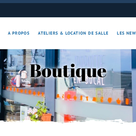
ON JOUE… ON S’DETEND !!
A PROPOS
ATELIERS & LOCATION DE SALLE
LES NEW
– Apérotime
ruits secs
Boutique
ON JOUE… ON S’DETEND !!
le
ières – Apérotime
nes – Fruits secs
iers)
s
cutaille
iments