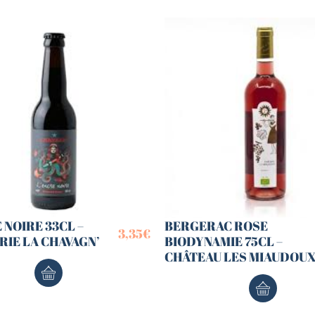
 NOIRE 33CL –
BERGERAC ROSE
3,35
€
IE LA CHAVAGN’
BIODYNAMIE 75CL –
CHÂTEAU LES MIAUDOU