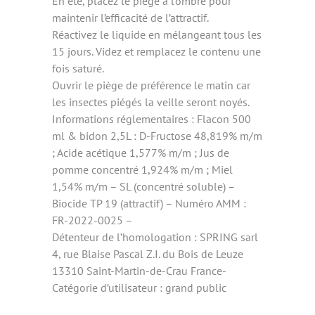
En été, placez le piège à l’ombre pour
maintenir l’efficacité de l’attractif.
Réactivez le liquide en mélangeant tous les
15 jours. Videz et remplacez le contenu une
fois saturé.
Ouvrir le piège de préférence le matin car
les insectes piégés la veille seront noyés.
Informations réglementaires : Flacon 500
ml & bidon 2,5L : D-Fructose 48,819% m/m
; Acide acétique 1,577% m/m ; Jus de
pomme concentré 1,924% m/m ; Miel
1,54% m/m – SL (concentré soluble) –
Biocide TP 19 (attractif) – Numéro AMM :
FR-2022-0025 –
Détenteur de l’homologation : SPRING sarl
4, rue Blaise Pascal Z.I. du Bois de Leuze
13310 Saint-Martin-de-Crau France-
Catégorie d’utilisateur : grand public