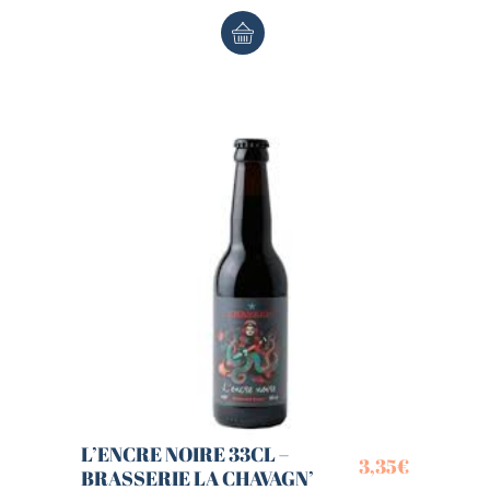
L’ENCRE NOIRE 33CL –
3,35
€
BRASSERIE LA CHAVAGN’