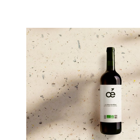
Librairie – Papeterie
Farines
Nos drôles
Fruits et légum
Nos quatre pattes
Gourmandises 
Petit déjeuner
Hygiène
Sans gluten
Légumineuses
Sucres
Librairie – Pape
Zéro déchets
Nos drôles
Nos quatre pat
Petit déjeuner
Sans gluten
Sucres
Zéro déchets