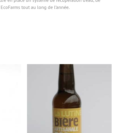
ttre en place un système de récupération d’eau, de
r EcoFarms tout au long de l’année.