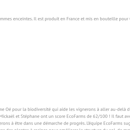
femmes enceintes. Il est produit en France et mis en bouteille pou
e Oé pour la biodiversité qui aide les vignerons à aller au-delà 
ickaël et Stéphane ont un score EcoFarms de 62/100 ! Il faut av
gnerons à être dans une démarche de progrès. L’équipe EcoFarms sug