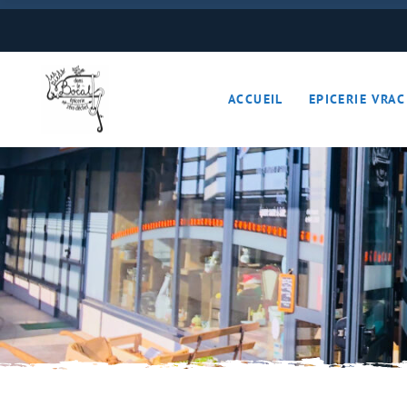
Boulangerie
Boissons
ACCUEIL
EPICERIE VRAC
Cave à vins – Bières 
Céréales – Graines – F
Conserves
Cosmétiques
Boulangerie
Crèmerie – Charcutail
Boissons
Epices et condiments
Cave à vins – B
Farines
Céréales – Grai
Fruits et légumes (Pan
Conserves
Gourmandises sucrée
Cosmétiques
Hygiène
Crèmerie – Char
Légumineuses
Epices et cond