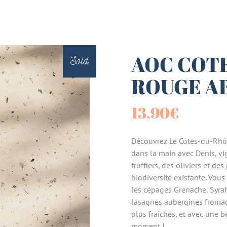
es (Paniers)
sucrées
AOC COT
Sold
ROUGE AB
terie
13,90
€
tes
Découvrez Le Côtes-du-Rhône
dans la main avec Denis, vi
truffiers, des oliviers et de
biodiversité existante. Vous
les cépages Grenache, Syrah
lasagnes aubergines fromage 
plus fraîches, et avec une b
moment !