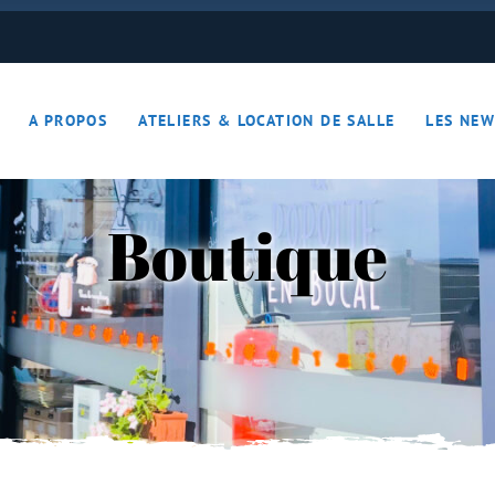
ON JOUE… ON S’DETEND !!
A PROPOS
ATELIERS & LOCATION DE SALLE
LES NEW
– Apérotime
ruits secs
Boutique
ON JOUE… ON S’DETEND !!
le
ières – Apérotime
nes – Fruits secs
iers)
s
cutaille
iments