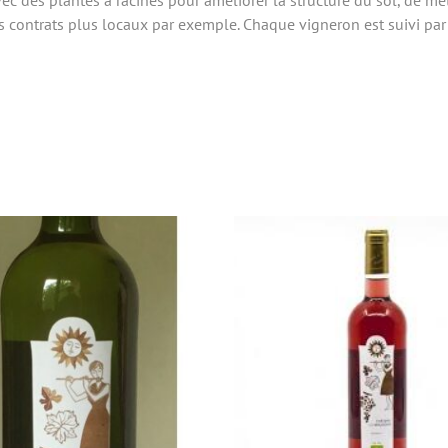
vec des plantes à racines pour améliorer la structure du sol, de me
des contrats plus locaux par exemple. Chaque vigneron est suivi pa