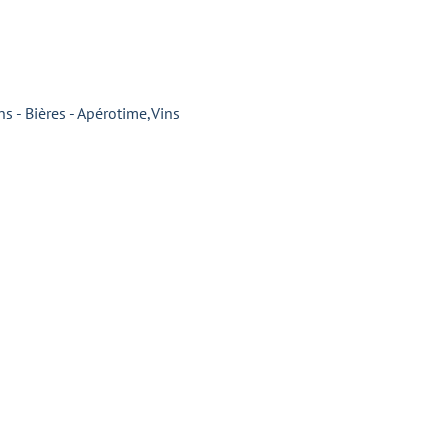
ns - Bières - Apérotime
,
Vins