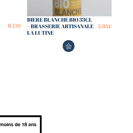
BIERE BLANCHE BIO 33CL
8,15
€
– BRASSERIE ARTISANALE
3,95
€
X
LA LUTINE